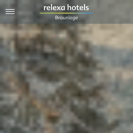
DE
Hotel
Rooms & Prices
Packages
Dining
Wellness
Holiday