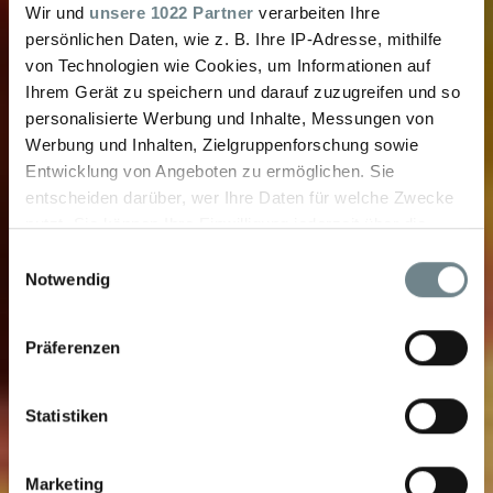
Wir und
unsere 1022 Partner
verarbeiten Ihre
persönlichen Daten, wie z. B. Ihre IP-Adresse, mithilfe
von Technologien wie Cookies, um Informationen auf
Ihrem Gerät zu speichern und darauf zuzugreifen und so
personalisierte Werbung und Inhalte, Messungen von
Werbung und Inhalten, Zielgruppenforschung sowie
Entwicklung von Angeboten zu ermöglichen. Sie
entscheiden darüber, wer Ihre Daten für welche Zwecke
nutzt. Sie können Ihre Einwilligung jederzeit über die
Cookie-Erklärung oder durch Klicken auf das Privacy
Einwilligungsauswahl
Trigger Symbol ändern oder widerrufen
Notwendig
Wenn Sie es erlauben, würden wir auch gerne:
Präferenzen
Informationen über Ihre geografische Lage
erfassen, welche bis auf einige Meter genau sein
können
Statistiken
Ihr Gerät durch aktives Scannen nach
bestimmten Merkmalen (Fingerprinting) identifizieren
Marketing