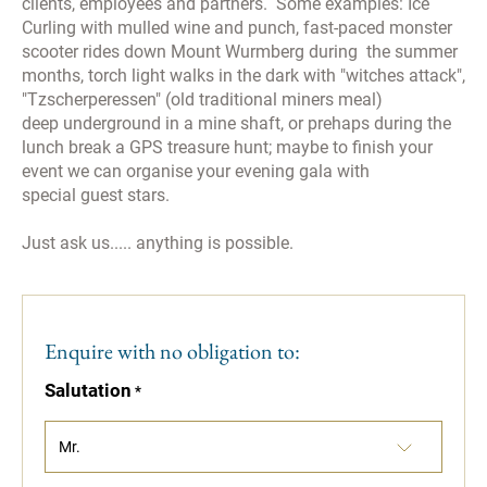
clients, employees and partners. Some examples: Ice
ausschließen, können Sie einzelne Funktionen unserer
Curling with mulled wine and punch, fast-paced monster
Website - inklusive der Möglichkeit zum Cookie-basierten
scooter rides down Mount Wurmberg during the summer
Opt-Out vom Tracking - nicht verwenden.
months, torch light walks in the dark with "witches attack",
"Tzscherperessen" (old traditional miners meal)
deep underground in a mine shaft, or prehaps during the
Bitte lassen Sie ggf. die Opt-Out-Cookies derer Dienste
lunch break a GPS treasure hunt; maybe to finish your
zu, bei welchen Sie das Tracking unterbinden möchten.
event we can organise your evening gala with
Bitte bedenken Sie auch, dass das Löschen aller
special guest stars.
Cookies dazu führt, dass auch Opt-Out Cookies gelöscht
werden. Sie müssen diese daher ggf. neu setzen.
Just ask us..... anything is possible.
Cookies sind ferner Browser-gebunden, d.h. sie müssen
grundsätzlich für jeden von Ihnen genutzten Browser auf
jedem von Ihnen genutzten Gerät gesondert gesetzt
werden. Die dazu notwendigen Links finden Sie
Enquire with no obligation to:
nachfolgend bei der Beschreibung des jeweiligen
Services.
Salutation