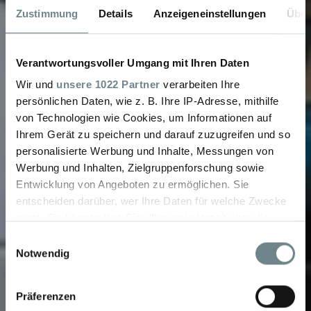
Zustimmung
Details
Anzeigeneinstellungen
Über
Verantwortungsvoller Umgang mit Ihren Daten
Wir und
unsere 1022 Partner
verarbeiten Ihre
persönlichen Daten, wie z. B. Ihre IP-Adresse, mithilfe
von Technologien wie Cookies, um Informationen auf
Ihrem Gerät zu speichern und darauf zuzugreifen und so
personalisierte Werbung und Inhalte, Messungen von
Werbung und Inhalten, Zielgruppenforschung sowie
Entwicklung von Angeboten zu ermöglichen. Sie
entscheiden darüber, wer Ihre Daten für welche Zwecke
nutzt. Sie können Ihre Einwilligung jederzeit über die
Cookie-Erklärung oder durch Klicken auf das Privacy
Einwilligungsauswahl
Trigger Symbol ändern oder widerrufen
Notwendig
Wenn Sie es erlauben, würden wir auch gerne:
Präferenzen
Informationen über Ihre geografische Lage