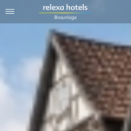
DE
Hotel
Rooms & Prices
Packages
Dining
Wellness
Holiday