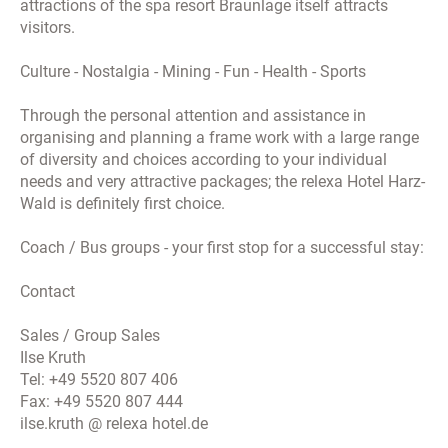
attractions of the
spa resort
Braunlage
itself attracts
Zukunft widerrufen durch Klicken des nachfolgenden
visitors.
Buttons/Links: „Ablehnen“. Sie können Ihren Browser so
einstellen, dass er Sie über die Platzierung von Cookies
Culture
- Nostalgia
- Mining
-
F
un
- Health
- Sports
informiert. So wird der Gebrauch von Cookies für Sie
transparent. Wenn Sie die Nutzung von Cookies völlig
Through
the personal attention
and assistance
in
ausschließen, können Sie einzelne Funktionen unserer
organising
and planning a
frame work with a large range
Website - inklusive der Möglichkeit zum Cookie-basierten
of diversity and choices
according to your individual
Opt-Out vom Tracking - nicht verwenden.
needs
and very
attractive
packages;
the
r
elexa Hotel
Harz-
Wald
is definitely
first
c
hoice.
Bitte lassen Sie ggf. die Opt-Out-Cookies derer Dienste
Coach / Bus groups - your
first
s
top for
a successful stay:
zu, bei welchen Sie das Tracking unterbinden möchten.
Bitte bedenken Sie auch, dass das Löschen aller
Contact
Cookies dazu führt, dass auch Opt-Out Cookies gelöscht
werden. Sie müssen diese daher ggf. neu setzen.
Sales
/
Group Sales
Cookies sind ferner Browser-gebunden, d.h. sie müssen
Ilse
Kruth
grundsätzlich für jeden von Ihnen genutzten Browser auf
Tel
:
+49 5520 807 406
jedem von Ihnen genutzten Gerät gesondert gesetzt
Fax
:
+49 5520 807 444
werden. Die dazu notwendigen Links finden Sie
ilse.kruth
@
relexa
hotel.de
nachfolgend bei der Beschreibung des jeweiligen