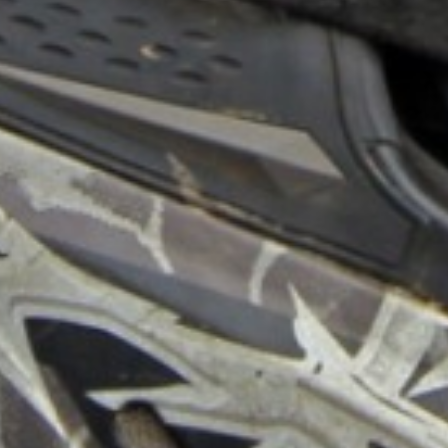
ablehnen, gilt Ihre folgende
wurde, dass die Daten in di
Europäischen Grundsätzen n
gewährleistet werden kann.“
Ihre Einwilligung können Sie
Buttons/Links: „Ablehnen“. S
informiert. So wird der Gebr
können Sie einzelne Funktio
- nicht verwenden.
Bitte lassen Sie ggf. die Op
bedenken Sie auch, dass das
müssen diese daher ggf. neu 
Ihnen genutzten Browser auf
finden Sie nachfolgend bei d