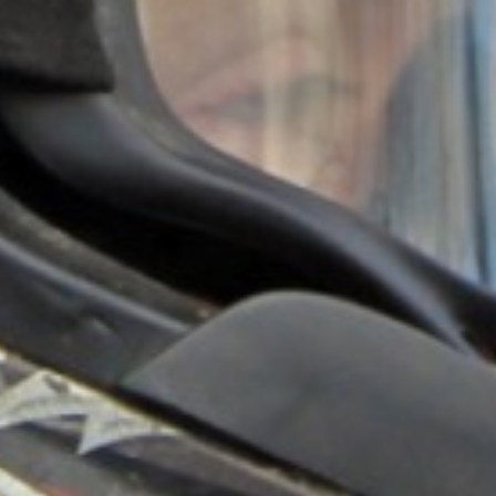
 Zustimmung: „Ich stimme der Verwendung des Cookies zu, obglei
e USA übertragen werden können und ich mein Recht auf rechtlic
icht ausreichend wahrnehmen kann und somit kein angemesse
 jederzeit mit Wirkung für die Zukunft widerrufen durch Klicken 
ie können Ihren Browser so einstellen, dass er Sie über die Pla
auch von Cookies für Sie transparent. Wenn Sie die Nutzung von
nen unserer Website - inklusive der Möglichkeit zum Cookie-bas
t-Out-Cookies derer Dienste zu, bei welchen Sie das Tracking unt
 Löschen aller Cookies dazu führt, dass auch Opt-Out Cookies 
setzen. Cookies sind ferner Browser-gebunden, d.h. sie müssen
 jedem von Ihnen genutzten Gerät gesondert gesetzt werden. Di
er Beschreibung des jeweiligen Services.