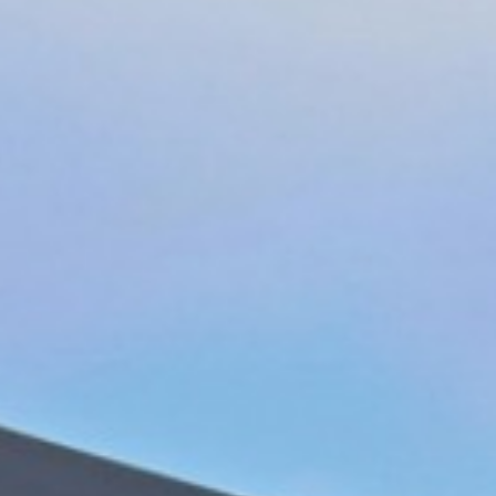
ys - New Year's
celebration in
 Harz