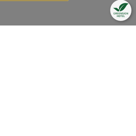
cover 1,800 kilometers of
evels of difficultness.
agazine. The Volksbank Arena
y; and rightly so. More than
 "steep and unrelenting"