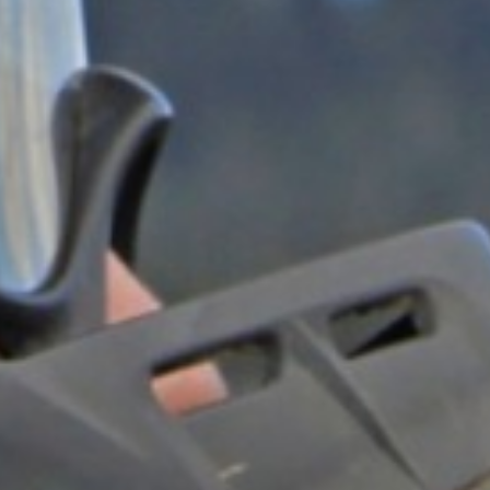
ch ich darüber informiert
hes Gehör dort nach
nes Datenschutzniveau
des nachfolgenden
tzierung von Cookies
 Cookies völlig ausschließen,
ierten Opt-Out vom Tracking
erbinden möchten. Bitte
gelöscht werden. Sie
 grundsätzlich für jeden von
e dazu notwendigen Links