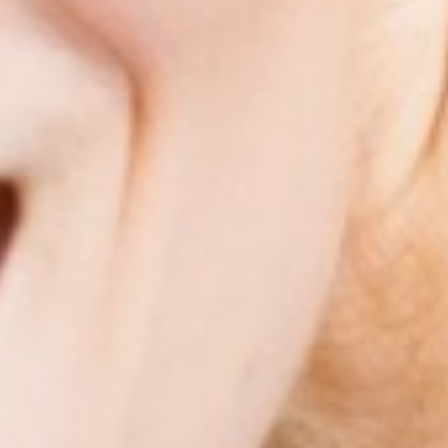
icht ausreichend wahrnehmen kann und somit kein angemesse
 jederzeit mit Wirkung für die Zukunft widerrufen durch Klicken 
ie können Ihren Browser so einstellen, dass er Sie über die Pla
auch von Cookies für Sie transparent. Wenn Sie die Nutzung von
nen unserer Website - inklusive der Möglichkeit zum Cookie-bas
t-Out-Cookies derer Dienste zu, bei welchen Sie das Tracking unt
 Löschen aller Cookies dazu führt, dass auch Opt-Out Cookies 
setzen. Cookies sind ferner Browser-gebunden, d.h. sie müssen
 jedem von Ihnen genutzten Gerät gesondert gesetzt werden. Di
er Beschreibung des jeweiligen Services.