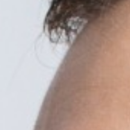
ys - New Year's
celebration in
 Harz