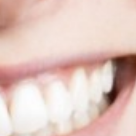
Europäischen Grundsätzen n
gewährleistet werden kann.“
Ihre Einwilligung können Sie
Buttons/Links: „Ablehnen“. S
informiert. So wird der Gebr
können Sie einzelne Funktio
- nicht verwenden.
Bitte lassen Sie ggf. die Op
bedenken Sie auch, dass das
müssen diese daher ggf. neu 
Ihnen genutzten Browser auf
finden Sie nachfolgend bei d