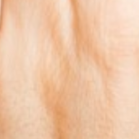
nes Datenschutzniveau
des nachfolgenden
tzierung von Cookies
 Cookies völlig ausschließen,
ierten Opt-Out vom Tracking
erbinden möchten. Bitte
gelöscht werden. Sie
 grundsätzlich für jeden von
e dazu notwendigen Links