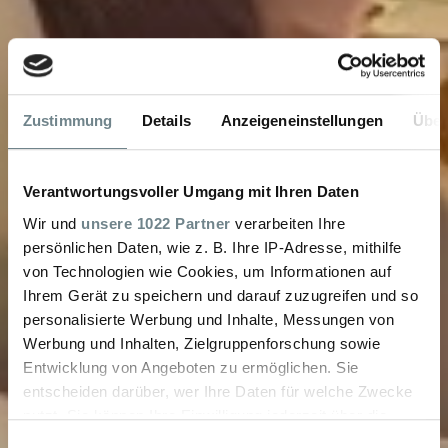
Zustimmung
Details
Anzeigeneinstellungen
Über
Verantwortungsvoller Umgang mit Ihren Daten
Wir und
unsere 1022 Partner
verarbeiten Ihre
persönlichen Daten, wie z. B. Ihre IP-Adresse, mithilfe
von Technologien wie Cookies, um Informationen auf
Ihrem Gerät zu speichern und darauf zuzugreifen und so
personalisierte Werbung und Inhalte, Messungen von
Werbung und Inhalten, Zielgruppenforschung sowie
Entwicklung von Angeboten zu ermöglichen. Sie
entscheiden darüber, wer Ihre Daten für welche Zwecke
nutzt. Sie können Ihre Einwilligung jederzeit über die
Cookie-Erklärung oder durch Klicken auf das Privacy
Einwilligungsauswahl