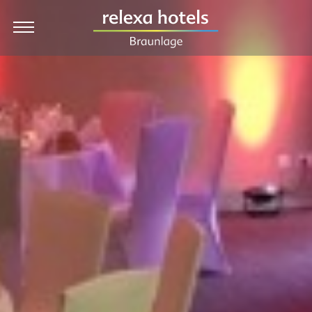
DE
Hotel
Rooms & Prices
Packages
Dining
Wellness
Holiday