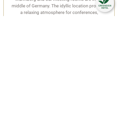
middle of Germany. The idyllic location provides
grundsätzlich für jeden von Ihnen genutzten Browser auf
a relaxing atmosphere for conferences,
jedem von Ihnen genutzten Gerät gesondert gesetzt
meetings and events.
werden. Die dazu notwendigen Links finden Sie
nachfolgend bei der Beschreibung des jeweiligen
Services.
You are here
Home
Hotel
Pictures
Weddings and celebrations
relexa hotel Harz-Wald Braunlage
Karl-Röhrig-Straße 5a | 38700 Braunlage
Telefon:
+49 5520 807 0
| Telefax:
+49 5520
807 444