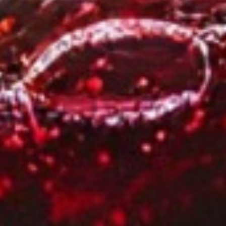
icht ausreichend wahrnehmen kann und somit kein angemesse
 jederzeit mit Wirkung für die Zukunft widerrufen durch Klicken 
ie können Ihren Browser so einstellen, dass er Sie über die Pla
auch von Cookies für Sie transparent. Wenn Sie die Nutzung von
nen unserer Website - inklusive der Möglichkeit zum Cookie-bas
t-Out-Cookies derer Dienste zu, bei welchen Sie das Tracking unt
 Löschen aller Cookies dazu führt, dass auch Opt-Out Cookies 
setzen. Cookies sind ferner Browser-gebunden, d.h. sie müssen
 jedem von Ihnen genutzten Gerät gesondert gesetzt werden. Di
er Beschreibung des jeweiligen Services.