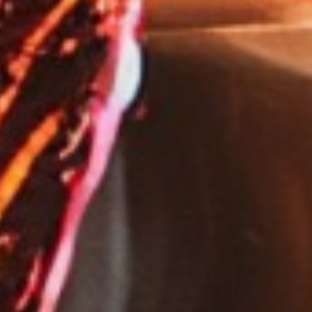
ys - New Year's
celebration in
 Harz