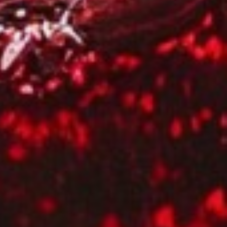
nes Datenschutzniveau
des nachfolgenden
tzierung von Cookies
 Cookies völlig ausschließen,
ierten Opt-Out vom Tracking
erbinden möchten. Bitte
gelöscht werden. Sie
 grundsätzlich für jeden von
e dazu notwendigen Links