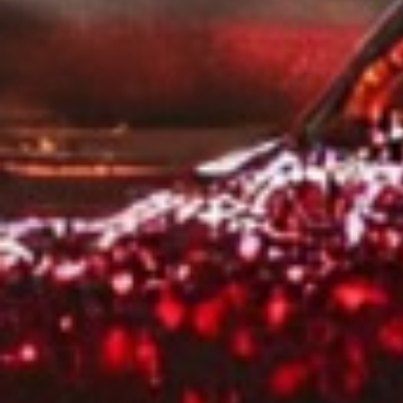
Europäischen Grundsätzen n
gewährleistet werden kann.“
Ihre Einwilligung können Sie
Buttons/Links: „Ablehnen“. S
informiert. So wird der Gebr
können Sie einzelne Funktio
- nicht verwenden.
Bitte lassen Sie ggf. die Op
bedenken Sie auch, dass das
müssen diese daher ggf. neu 
Ihnen genutzten Browser auf
finden Sie nachfolgend bei d