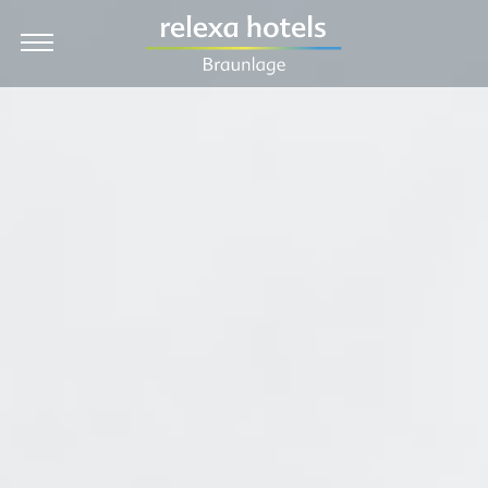
DE
Hotel
Rooms & Prices
Packages
Dining
Wellness
Holiday