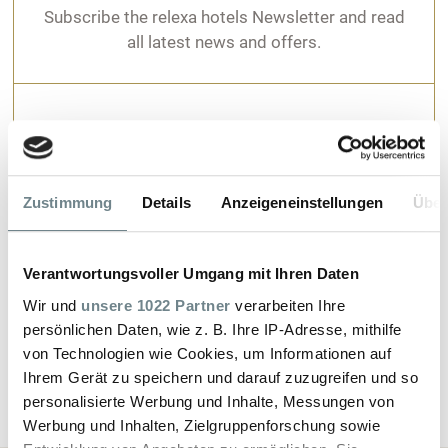
Meeting
Subscribe the relexa hotels Newsletter and read
all latest news and offers.
Braunlage
Meeting
Anyone who is planning or organising a meeting
Zustimmung
Details
Anzeigeneinstellungen
Über
or event at the relexa hotel Harz-Wald does not
need to worry about long distance driving for
clients or guest; as the Harz Mountains, Mount
Verantwortungsvoller Umgang mit Ihren Daten
Wurmberg and our meeting rooms are in the
Wir und
unsere 1022 Partner
verarbeiten Ihre
middle of Germany. The idyllic location provides
persönlichen Daten, wie z. B. Ihre IP-Adresse, mithilfe
a relaxing atmosphere for conferences,
von Technologien wie Cookies, um Informationen auf
meetings and events.
Ihrem Gerät zu speichern und darauf zuzugreifen und so
personalisierte Werbung und Inhalte, Messungen von
Werbung und Inhalten, Zielgruppenforschung sowie