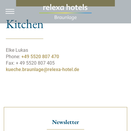
DE
Kitchen
Hotel
Elke Lukas
Rooms & Prices
Phone:
+49 5520 807 470
Fax: + 49 5520 807 405
Packages
kueche.braunlage@relexa-hotel.de
Dining
Wellness
Holiday
Newsletter