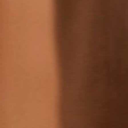
ys - New Year's
celebration in
 Harz