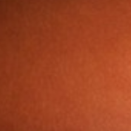
Europäischen Grundsätzen n
gewährleistet werden kann.“
Ihre Einwilligung können Sie
Buttons/Links: „Ablehnen“. S
informiert. So wird der Gebr
können Sie einzelne Funktio
- nicht verwenden.
Bitte lassen Sie ggf. die Op
bedenken Sie auch, dass das
müssen diese daher ggf. neu 
Ihnen genutzten Browser auf
finden Sie nachfolgend bei d