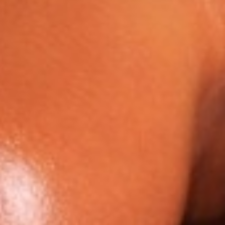
nes Datenschutzniveau
des nachfolgenden
tzierung von Cookies
 Cookies völlig ausschließen,
ierten Opt-Out vom Tracking
erbinden möchten. Bitte
gelöscht werden. Sie
 grundsätzlich für jeden von
e dazu notwendigen Links