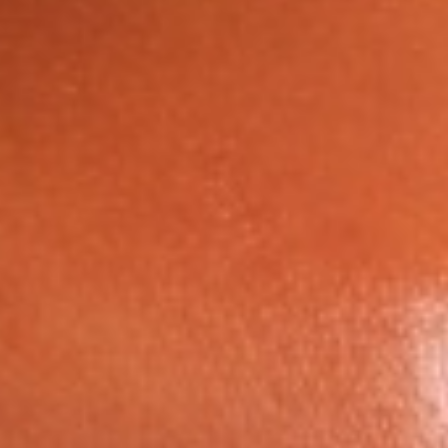
icht ausreichend wahrnehmen kann und somit kein angemesse
 jederzeit mit Wirkung für die Zukunft widerrufen durch Klicken 
ie können Ihren Browser so einstellen, dass er Sie über die Pla
auch von Cookies für Sie transparent. Wenn Sie die Nutzung von
nen unserer Website - inklusive der Möglichkeit zum Cookie-bas
t-Out-Cookies derer Dienste zu, bei welchen Sie das Tracking unt
 Löschen aller Cookies dazu führt, dass auch Opt-Out Cookies 
setzen. Cookies sind ferner Browser-gebunden, d.h. sie müssen
 jedem von Ihnen genutzten Gerät gesondert gesetzt werden. Di
er Beschreibung des jeweiligen Services.