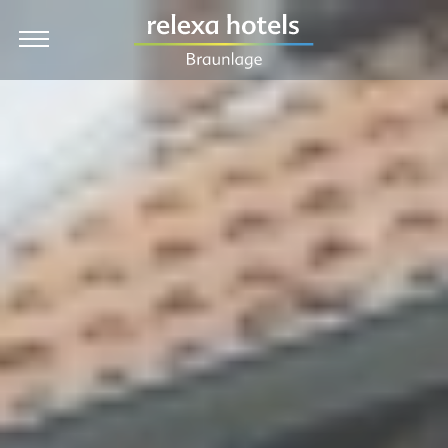
EN
Hotel
Zimmer & Preise
Angebote
Kulinarik & Feiern
Wellness
Urlaub