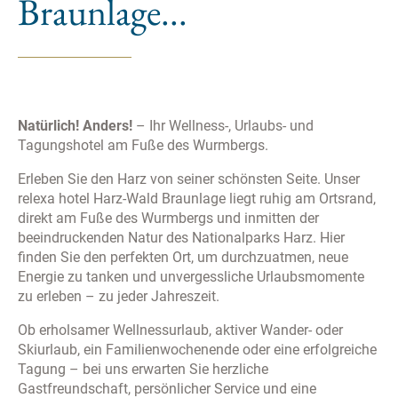
Braunlage...
Bitte lassen Sie ggf. die Opt-Out-Cookies derer Dienste
zu, bei welchen Sie das Tracking unterbinden möchten.
Bitte bedenken Sie auch, dass das Löschen aller Cookies
dazu führt, dass auch Opt-Out Cookies gelöscht werden.
Sie müssen diese daher ggf. neu setzen. Cookies sind
Natürlich! Anders!
– Ihr Wellness-, Urlaubs- und
ferner Browser-gebunden, d.h. sie müssen grundsätzlich
Tagungshotel am Fuße des Wurmbergs.
für jeden von Ihnen genutzten Browser auf jedem von
Erleben Sie den Harz von seiner schönsten Seite. Unser
Ihnen genutzten Gerät gesondert gesetzt werden. Die
relexa hotel Harz-Wald Braunlage liegt ruhig am Ortsrand,
dazu notwendigen Links finden Sie nachfolgend bei der
direkt am Fuße des Wurmbergs und inmitten der
Beschreibung des jeweiligen Services.
beeindruckenden Natur des Nationalparks Harz. Hier
finden Sie den perfekten Ort, um durchzuatmen, neue
Energie zu tanken und unvergessliche Urlaubsmomente
zu erleben – zu jeder Jahreszeit.
Ob erholsamer Wellnessurlaub, aktiver Wander- oder
Skiurlaub, ein Familienwochenende oder eine erfolgreiche
Tagung – bei uns erwarten Sie herzliche
Gastfreundschaft, persönlicher Service und eine