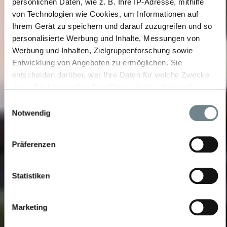
persönlichen Daten, wie z. B. Ihre IP-Adresse, mithilfe
von Technologien wie Cookies, um Informationen auf
Ihrem Gerät zu speichern und darauf zuzugreifen und so
personalisierte Werbung und Inhalte, Messungen von
Werbung und Inhalten, Zielgruppenforschung sowie
Entwicklung von Angeboten zu ermöglichen. Sie
entscheiden darüber, wer Ihre Daten für welche Zwecke
nutzt. Sie können Ihre Einwilligung jederzeit über die
Cookie-Erklärung oder durch Klicken auf das Privacy
Einwilligungsauswahl
Trigger Symbol ändern oder widerrufen
Notwendig
Wenn Sie es erlauben, würden wir auch gerne:
Präferenzen
Informationen über Ihre geografische Lage
erfassen, welche bis auf einige Meter genau sein
können
Statistiken
Ihr Gerät durch aktives Scannen nach bestimmten
Merkmalen (Fingerprinting) identifizieren
Marketing
Erfahren Sie mehr darüber, wie Ihre persönlichen Daten
verarbeitet werden, und legen Sie Ihre Präferenzen im