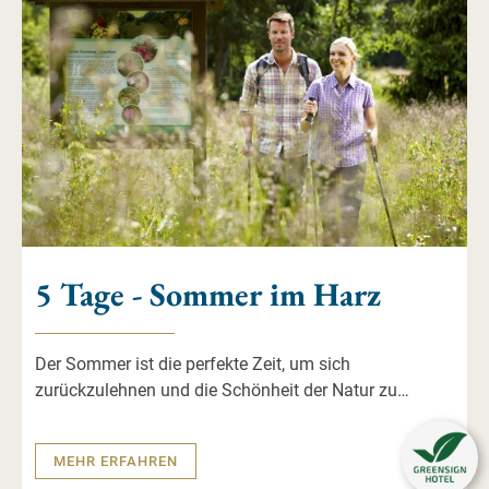
5 Tage - Sommer im Harz
Der Sommer ist die perfekte Zeit, um sich
zurückzulehnen und die Schönheit der Natur zu
erleben. Mit seinem sanften Blätterrauschen und der
klaren Luft, bietet der Harz eine traumhafte Kulisse für
MEHR ERFAHREN
entspannende Tage.