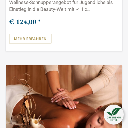
Wellness-Schnupperangebot für Jugendliche als
Einstieg in die Beauty-Welt mit ✓ 1 x
Wellnessmassage
€ 124,
00
*
✓ 1 x Handmassage ✓ 1 x
Kosmetikkurzprogramm
MEHR ERFAHREN