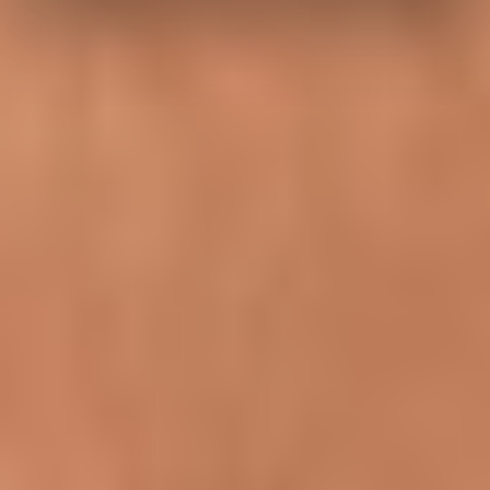
Datenschutzerklärung unter
https://www.relexa-
hotels.de/datenschutz
. Technisch nicht notwendige
Cookies bzw. unsere Tracking-Software werden jedoch
erst aktiviert, nachdem Sie uns Ihre Einwilligung erteilt
haben, indem Sie auf "Alle zulassen“ oder „Auswahl
erlauben“ klicken.
Für bestimmte Seiten, wie Google, Facebook usw. deren
Daten außerhalb der EU gespeichert werden, gilt Ihre
folgende Zustimmung, sofern Sie Cookies nicht
ablehnen:
„Bei Google und Facebook können die Daten auch
außerhalb der EU gespeichert werden. Sofern Sie
Cookies nicht ablehnen, gilt Ihre folgende Zustimmung:
„Ich stimme der Verwendung des Cookies zu, obgleich
ich darüber informiert wurde, dass die Daten in die USA
übertragen werden können und ich mein Recht auf
rechtliches Gehör dort nach Europäischen Grundsätzen
nicht ausreichend wahrnehmen kann und somit kein
angemessenes Datenschutzniveau gewährleistet werden