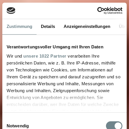
Zustimmung
Details
Anzeigeneinstellungen
Über
Verantwortungsvoller Umgang mit Ihren Daten
Wir und
unsere 1022 Partner
verarbeiten Ihre
persönlichen Daten, wie z. B. Ihre IP-Adresse, mithilfe
von Technologien wie Cookies, um Informationen auf
Ihrem Gerät zu speichern und darauf zuzugreifen und so
personalisierte Werbung und Inhalte, Messungen von
Werbung und Inhalten, Zielgruppenforschung sowie
Entwicklung von Angeboten zu ermöglichen. Sie
entscheiden darüber, wer Ihre Daten für welche Zwecke
nutzt. Sie können Ihre Einwilligung jederzeit über die
Cookie-Erklärung oder durch Klicken auf das Privacy
Einwilligungsauswahl
Trigger Symbol ändern oder widerrufen
Notwendig