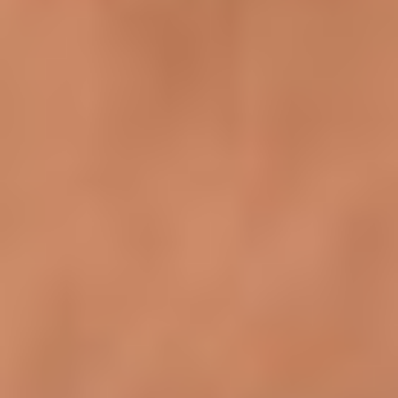
kann.“
Ihre Einwilligung können Sie jederzeit mit Wirkung für die
Zukunft widerrufen durch Klicken des nachfolgenden
Buttons/Links: „Ablehnen“. Sie können Ihren Browser so
einstellen, dass er Sie über die Platzierung von Cookies
informiert. So wird der Gebrauch von Cookies für Sie
transparent. Wenn Sie die Nutzung von Cookies völlig
ausschließen, können Sie einzelne Funktionen unserer
Website - inklusive der Möglichkeit zum Cookie-basierten
Opt-Out vom Tracking - nicht verwenden.
Bitte lassen Sie ggf. die Opt-Out-Cookies derer Dienste
zu, bei welchen Sie das Tracking unterbinden möchten.
Bitte bedenken Sie auch, dass das Löschen aller
Cookies dazu führt, dass auch Opt-Out Cookies gelöscht
werden. Sie müssen diese daher ggf. neu setzen.
Cookies sind ferner Browser-gebunden, d.h. sie müssen
grundsätzlich für jeden von Ihnen genutzten Browser auf