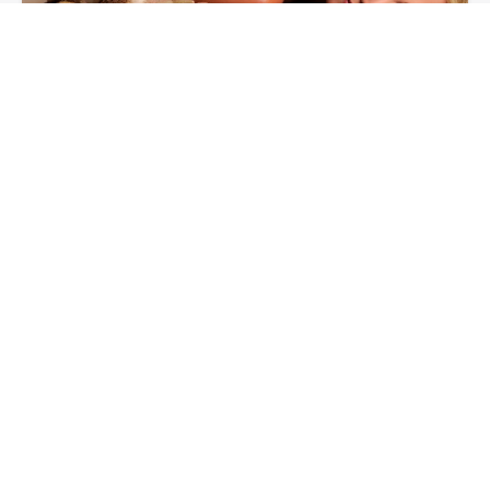
€ 60 - Massage - Spezial
Kleine Wohlfühl-Auszeit. Individuelles
Massagepaket für Ihren Aufenthalt. Mit ✓ 1 x
Rückenmassage (30 Min.) ✓ 1 x Fangopackung
€ 60,
00
*
MEHR ERFAHREN