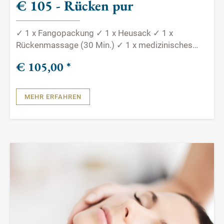
€ 105 - Rücken pur
✓ 1 x Fangopackung ✓ 1 x Heusack ✓ 1 x
Rückenmassage (30 Min.) ✓ 1 x medizinisches
Bad
€ 105,
00
*
MEHR ERFAHREN