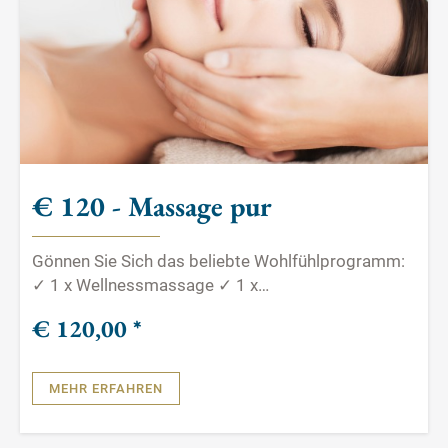
€ 120 - Massage pur
Gönnen Sie Sich das beliebte Wohlfühlprogramm:
✓ 1 x Wellnessmassage ✓ 1 x
Fußreflexzonenmassage ✓ 1 x Gesichts-
€ 120,
00
*
Kopfmassage
MEHR ERFAHREN