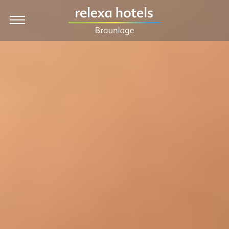
EN
Hotel
Zimmer & Preise
Angebote
Kulinarik & Feiern
Wellness
Urlaub