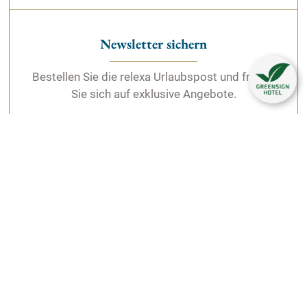
Newsletter sichern
Bestellen Sie die relexa Urlaubspost und freuen
Sie sich auf exklusive Angebote.
Jobs in Braunlage
Im schönen Mittelgebirge warten neue
Herausforderungen auf Sie. Arbeiten in einer
familiären Atmosphäre in Herzen des Harzes.
Unser Erholungs- und Wellnesshotel freut Sich
auf Ihre Bewerbung.