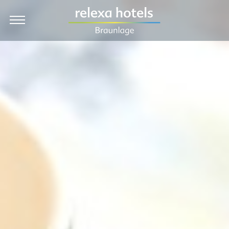
EN
Hotel
Zimmer & Preise
Angebote
Kulinarik & Feiern
Wellness
Urlaub