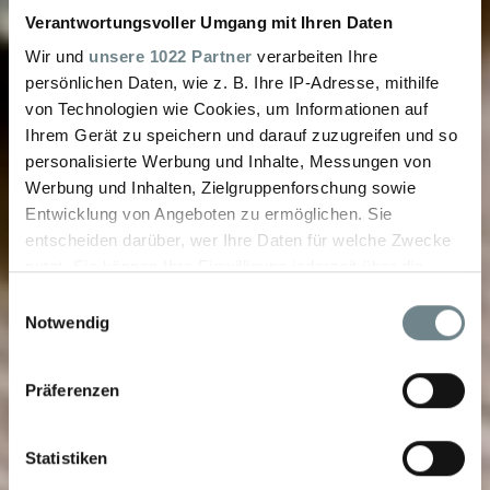
Verantwortungsvoller Umgang mit Ihren Daten
Wir und
unsere 1022 Partner
verarbeiten Ihre
persönlichen Daten, wie z. B. Ihre IP-Adresse, mithilfe
von Technologien wie Cookies, um Informationen auf
Ihrem Gerät zu speichern und darauf zuzugreifen und so
personalisierte Werbung und Inhalte, Messungen von
Werbung und Inhalten, Zielgruppenforschung sowie
Entwicklung von Angeboten zu ermöglichen. Sie
entscheiden darüber, wer Ihre Daten für welche Zwecke
nutzt. Sie können Ihre Einwilligung jederzeit über die
Cookie-Erklärung oder durch Klicken auf das Privacy
Einwilligungsauswahl
Trigger Symbol ändern oder widerrufen
Notwendig
Wenn Sie es erlauben, würden wir auch gerne:
Präferenzen
Informationen über Ihre geografische Lage
erfassen, welche bis auf einige Meter genau sein
können
Statistiken
Ihr Gerät durch aktives Scannen nach