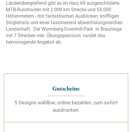
Länderübergreifend gibt es im Harz 69 ausgeschilderte
„Ich stimme der Verwendung des Cookies zu, obgleich
MTB-Rundrouten mit 2.000 km Strecke und 55.000
ich darüber informiert wurde, dass die Daten in die USA
Höhenmetern - mit fantastischen Ausblicken, kniffligen
übertragen werden können und ich mein Recht auf
Singletrails und einer faszinierend abwechslungsreichen
rechtliches Gehör dort nach Europäischen Grundsätzen
Landschaft. Der Wurmberg-Downhill-Park in Braunlage
nicht ausreichend wahrnehmen kann und somit kein
mit 7 Strecken inkl. Übungsparcours rundet das
angemessenes Datenschutzniveau gewährleistet werden
hervorragende Angebot ab.
kann.“
Ihre Einwilligung können Sie jederzeit mit Wirkung für die
Zukunft widerrufen durch Klicken des nachfolgenden
Buttons/Links: „Ablehnen“. Sie können Ihren Browser so
einstellen, dass er Sie über die Platzierung von Cookies
Gutscheine
informiert. So wird der Gebrauch von Cookies für Sie
transparent. Wenn Sie die Nutzung von Cookies völlig
5 Designs wählbar, online bezahlen, zum sofort
ausschließen, können Sie einzelne Funktionen unserer
ausdrucken.
Website - inklusive der Möglichkeit zum Cookie-basierten
Opt-Out vom Tracking - nicht verwenden.
Bitte lassen Sie ggf. die Opt-Out-Cookies derer Dienste