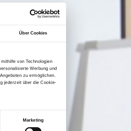
Über Cookies
 mithilfe von Technologien
personalisierte Werbung und
 Angeboten zu ermöglichen.
g jederzeit über die Cookie-
au sein können
zieren
Marketing
hre Präferenzen im
Abschnitt