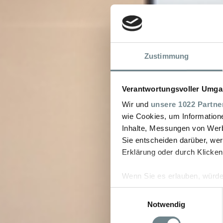
Zustimmung
Verantwortungsvoller Umgan
Wir und
unsere 1022 Partne
wie Cookies, um Information
Inhalte, Messungen von Werb
Sie entscheiden darüber, wer
Erklärung oder durch Klicken
Wenn Sie es erlauben, würde
Informationen über Ih
Einwilligungsauswahl
Ihr Gerät durch aktiv
Notwendig
Erfahren Sie mehr darüber, w