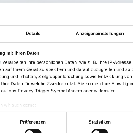
Details
Anzeigeneinstellungen
g mit Ihren Daten
r
verarbeiten Ihre persönlichen Daten, wie z. B. Ihre IP-Adresse,
en auf Ihrem Gerät zu speichern und darauf zuzugreifen und so 
ung und Inhalten, Zielgruppenforschung sowie Entwicklung von
 Ihre Daten für welche Zwecke nutzt. Sie können Ihre Einwilligun
 auf das Privacy Trigger Symbol ändern oder widerrufen
n wir auch gerne:
re geografische Lage erfassen, welche bis auf einige Meter gen
es Scannen nach bestimmten Merkmalen (Fingerprinting) identifi
Präferenzen
Statistiken
ie Ihre persönlichen Daten verarbeitet werden, und legen Sie I