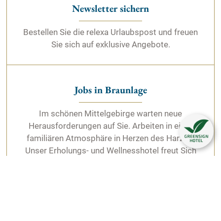
Bitte lassen Sie ggf. die Opt-Out-Cookies derer Dienste
Newsletter sichern
zu, bei welchen Sie das Tracking unterbinden möchten.
Bitte bedenken Sie auch, dass das Löschen aller
Bestellen Sie die relexa Urlaubspost und freuen
Cookies dazu führt, dass auch Opt-Out Cookies gelöscht
Sie sich auf exklusive Angebote.
werden. Sie müssen diese daher ggf. neu setzen.
Cookies sind ferner Browser-gebunden, d.h. sie müssen
grundsätzlich für jeden von Ihnen genutzten Browser auf
jedem von Ihnen genutzten Gerät gesondert gesetzt
Jobs in Braunlage
werden. Die dazu notwendigen Links finden Sie
nachfolgend bei der Beschreibung des jeweiligen
Im schönen Mittelgebirge warten neue
Services.
Herausforderungen auf Sie. Arbeiten in einer
familiären Atmosphäre in Herzen des Harzes.
Unser Erholungs- und Wellnesshotel freut Sich
auf Ihre Bewerbung.
Tagung & Event