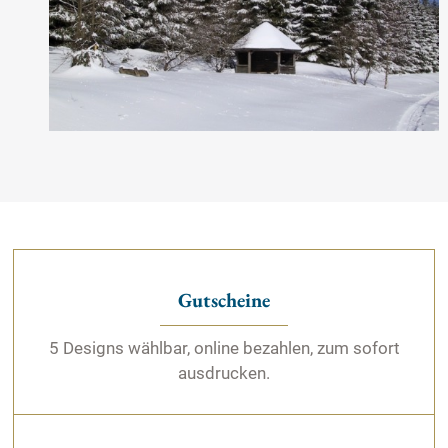
„Ich stimme der Verwendung des Cookies zu, obgleich
ich darüber informiert wurde, dass die Daten in die USA
übertragen werden können und ich mein Recht auf
rechtliches Gehör dort nach Europäischen Grundsätzen
nicht ausreichend wahrnehmen kann und somit kein
angemessenes Datenschutzniveau gewährleistet werden
kann.“
Ihre Einwilligung können Sie jederzeit mit Wirkung für die
Zukunft widerrufen durch Klicken des nachfolgenden
Buttons/Links: „Ablehnen“. Sie können Ihren Browser so
einstellen, dass er Sie über die Platzierung von Cookies
Gutscheine
informiert. So wird der Gebrauch von Cookies für Sie
transparent. Wenn Sie die Nutzung von Cookies völlig
5 Designs wählbar, online bezahlen, zum sofort
ausschließen, können Sie einzelne Funktionen unserer
ausdrucken.
Website - inklusive der Möglichkeit zum Cookie-basierten
Opt-Out vom Tracking - nicht verwenden.