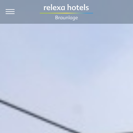
EN
Hotel
Zimmer & Preise
Angebote
Kulinarik & Feiern
Wellness
Urlaub