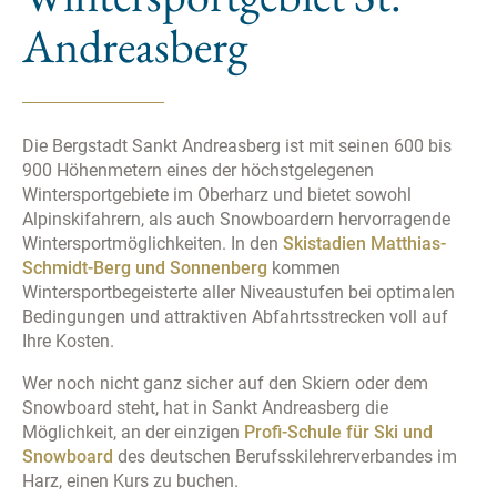
ich darüber informiert wurde, dass die Daten in die USA
Andreasberg
übertragen werden können und ich mein Recht auf
rechtliches Gehör dort nach Europäischen Grundsätzen
nicht ausreichend wahrnehmen kann und somit kein
angemessenes Datenschutzniveau gewährleistet werden
Die Bergstadt Sankt Andreasberg ist mit seinen 600 bis
kann.“
900 Höhenmetern eines der höchstgelegenen
Wintersportgebiete im Oberharz und bietet sowohl
Ihre Einwilligung können Sie jederzeit mit Wirkung für die
Alpinskifahrern, als auch Snowboardern hervorragende
Zukunft widerrufen durch Klicken des nachfolgenden
Wintersportmöglichkeiten. In den
Skistadien Matthias-
Buttons/Links: „Ablehnen“. Sie können Ihren Browser so
Schmidt-Berg und Sonnenberg
kommen
einstellen, dass er Sie über die Platzierung von Cookies
Wintersportbegeisterte aller Niveaustufen bei optimalen
informiert. So wird der Gebrauch von Cookies für Sie
Bedingungen und attraktiven Abfahrtsstrecken voll auf
Ihre Kosten.
transparent. Wenn Sie die Nutzung von Cookies völlig
ausschließen, können Sie einzelne Funktionen unserer
Wer noch nicht ganz sicher auf den Skiern oder dem
Website - inklusive der Möglichkeit zum Cookie-basierten
Snowboard steht, hat in Sankt Andreasberg die
Opt-Out vom Tracking - nicht verwenden.
Möglichkeit, an der einzigen
Profi-Schule für Ski und
Snowboard
des deutschen Berufsskilehrerverbandes im
Bitte lassen Sie ggf. die Opt-Out-Cookies derer Dienste
Harz, einen Kurs zu buchen.