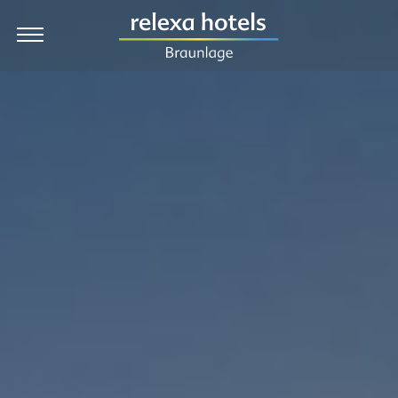
EN
Hotel
Zimmer & Preise
Angebote
Kulinarik & Feiern
Wellness
Urlaub