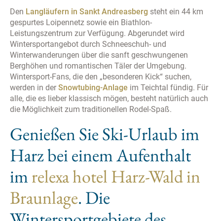
zu, bei welchen Sie das Tracking unterbinden möchten.
Den
Langläufern in Sankt Andreasberg
steht ein 44 km
Bitte bedenken Sie auch, dass das Löschen aller
gespurtes Loipennetz sowie ein Biathlon-
Cookies dazu führt, dass auch Opt-Out Cookies gelöscht
Leistungszentrum zur Verfügung. Abgerundet wird
werden. Sie müssen diese daher ggf. neu setzen.
Wintersportangebot durch Schneeschuh- und
Cookies sind ferner Browser-gebunden, d.h. sie müssen
Winterwanderungen über die sanft geschwungenen
grundsätzlich für jeden von Ihnen genutzten Browser auf
Berghöhen und romantischen Täler der Umgebung.
jedem von Ihnen genutzten Gerät gesondert gesetzt
Wintersport-Fans, die den „besonderen Kick“ suchen,
werden. Die dazu notwendigen Links finden Sie
werden in der
Snowtubing-Anlage
im Teichtal fündig. Für
nachfolgend bei der Beschreibung des jeweiligen
alle, die es lieber klassisch mögen, besteht natürlich auch
Services.
die Möglichkeit zum traditionellen Rodel-Spaß.
Genießen Sie Ski-Urlaub im
Harz bei einem Aufenthalt
im
relexa hotel Harz-Wald in
Braunlage
. Die
Wintersportgebiete des