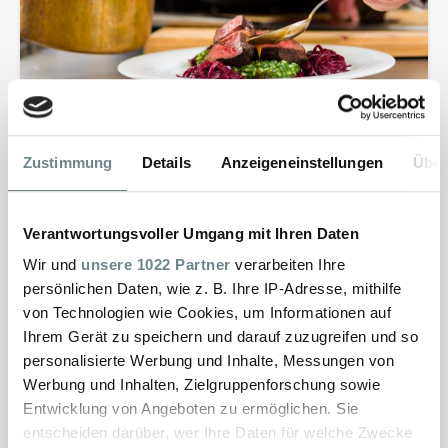
Kleines Grillmenü
Zustimmung
Details
Anzeigeneinstellungen
Über
Sommerzeit ist Grillzeit. Genießen Sie die
Verantwortungsvoller Umgang mit Ihren Daten
Freiluftsaison mit den besonderen Grillrezepten
aus dem Harz.
Wir und
unsere 1022 Partner
verarbeiten Ihre
persönlichen Daten, wie z. B. Ihre IP-Adresse, mithilfe
MEHR ERFAHREN
von Technologien wie Cookies, um Informationen auf
Ihrem Gerät zu speichern und darauf zuzugreifen und so
personalisierte Werbung und Inhalte, Messungen von
Werbung und Inhalten, Zielgruppenforschung sowie
Entwicklung von Angeboten zu ermöglichen. Sie
entscheiden darüber, wer Ihre Daten für welche Zwecke